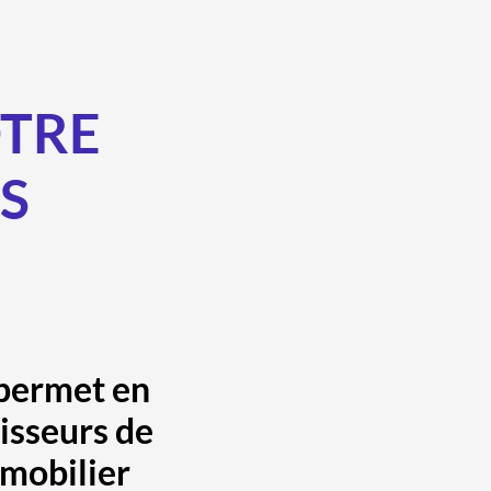
OTRE
ES
 permet en
isseurs de
mmobilier