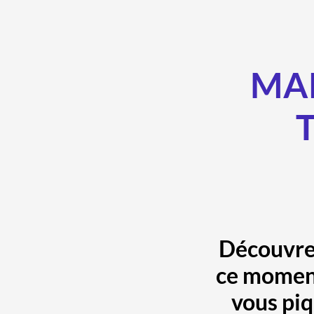
MAR
T
Découvrez
ce moment
vous piq