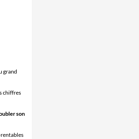
u grand
s chiffres
oubler son
-rentables