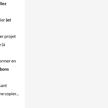
llez
ier
(et
er projet
 (à
former en
 bons
sant
e copier...