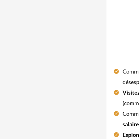
Commen
désesp
Visite
(comme
Commen
salair
Espio