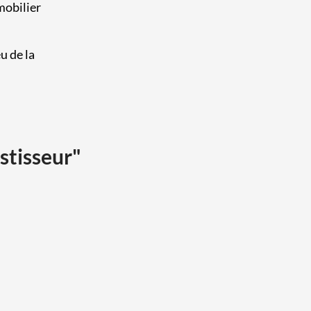
mobilier
eu de la
estisseur"