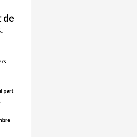
t de
s
.
ers
l part
.
ombre