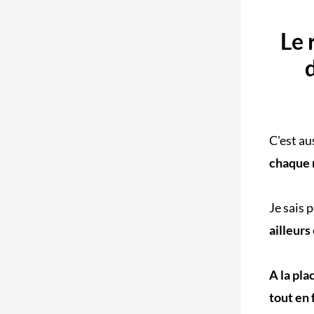
Le 
C'est au
chaque 
Je sais
ailleurs
A la pla
tout en 