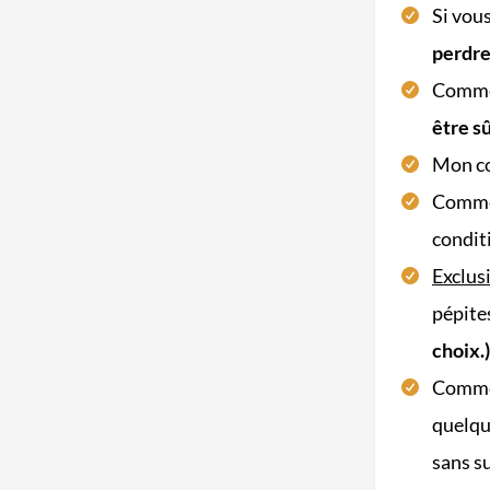
Si vou
perdre
Commen
être sû
Mon con
Comm
conditi
Exclusi
pépite
choix.)
Comm
quelqu
sans su