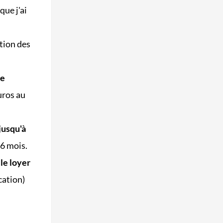
que j'ai
tion des
de
uros au
jusqu'à
 6 mois.
le loyer
ocation)