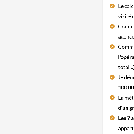
Le calc
visité 
Comm
agence
Commen
l'opér
total...
Je dém
100 00
La mét
d'un g
Les 7 
appart