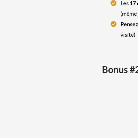
Les 17
(même q
Pensez
visite)
Bonus #2 