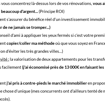
s vous concentrez là-dessus lors de vos rénovations,
vous a
 beaucoup d'argent...
(Principe ROI)
t s'assurer du bénéfice réel d'un investissement immobil
r de ne jamais se tromper...)
seil d'ami à appliquer les yeux fermés si c'est votre premi
ent
copier/coller ma méthode
où que vous soyez en France
on d'éviter les très grandes villes...)
vité :
la valorisation de deux appartements pour les trans
s facilement
(j'ai économisé près de 13 000€ en faisant les
ent
j'ai pris à contre-pieds le marché immobilier
en propo
e chose d'unique (mes concurrents ont d'ailleurs tenté de m
ccès).